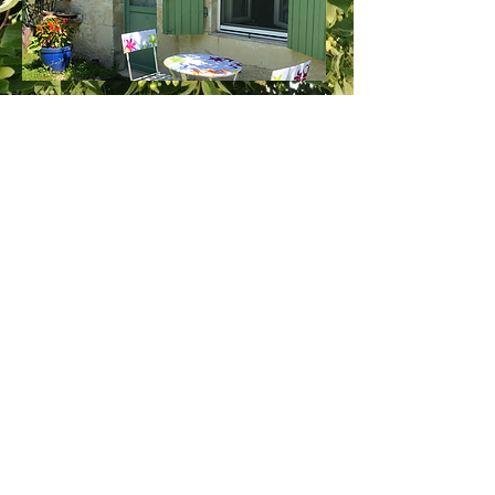
Plus d'info
Villaret
Cécile et Gérard vous accueillent toute
l’année dans leurs gîtes et chambres
d’hôtes