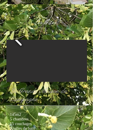
Les Gîtes
La Grande Maison de
Campagne
145m2
5 chambres
15 couchages
2 salles de bain