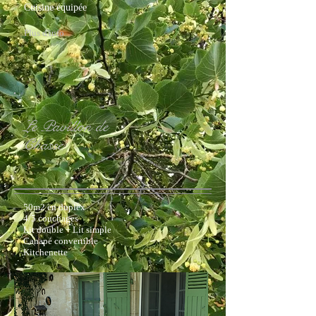
Cuisine équipée
Plus d'info
Le Pavillon de
Chasse
50m2 en duplex
4/5 couchages
Lit double + Lit simple
Canapé convertible
Kitchenette